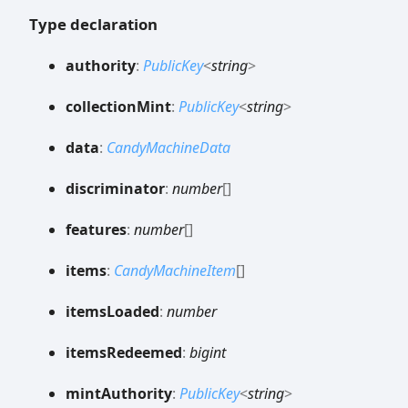
Type declaration
authority
:
PublicKey
<
string
>
collection
Mint
:
PublicKey
<
string
>
data
:
CandyMachineData
discriminator
:
number
[]
features
:
number
[]
items
:
CandyMachineItem
[]
items
Loaded
:
number
items
Redeemed
:
bigint
mint
Authority
:
PublicKey
<
string
>